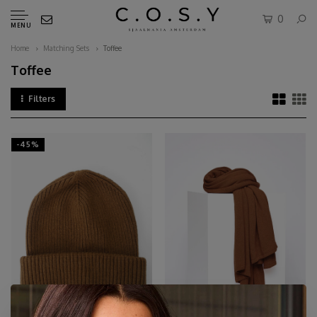
0
MENU
Home
Matching Sets
Toffee
Toffee
Filters
-45%