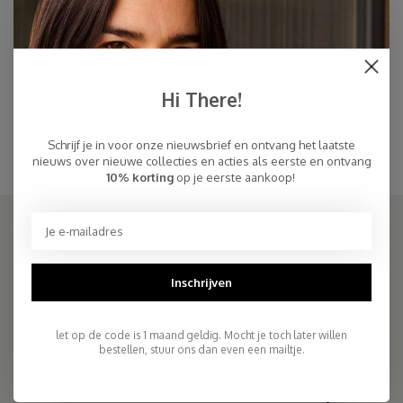
Cosy Beanie Toffee
Sjaal Cosy Chic Toffee
€32,45
€94,95
€59,00
Hi There!
Toffee
Bruine muts met bijpassende oversized Bruine sjaal in hetzelfde garen.
Schrijf je in voor onze nieuwsbrief en ontvang het laatste
Zachte Bruine sjaal met bijpassende Bruine muts
nieuws over nieuwe collecties en acties als eerste en ontvang
10% korting
op je eerste aankoop!
SJAALMANIA
Inschrijven
COSY & CHIC - Luxe, basic sjaals van natuurlijke materialen in vele
kleuren/Luxury basic scarves made of high quality natural yarns
let op de code is 1 maand geldig. Mocht je toch later willen
bestellen, stuur ons dan even een mailtje.
9.5
2.261 reviews