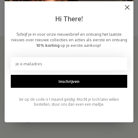
Sjaal Cosy Chic Bronze Mist
Cosy Beanie Bronze Mist
€94,95
€59,00
Hi There!
Schrijf je in voor onze nieuwsbrief en ontvang het laatste
nieuws over nieuwe collecties en acties als eerste en ontvang
10% korting
op je eerste aankoop!
SJAALMANIA
COSY & CHIC - Luxe, basic sjaals van natuurlijke materialen in vele
kleuren/Luxury basic scarves made of high quality natural yarns
Inschrijven
9.5
let op de code is 1 maand geldig. Mocht je toch later willen
2.261 reviews
bestellen, stuur ons dan even een mailtje.
Telefoon
+31- (0)6 - 11 36 27 11
Mail
info@sjaalmania.nl