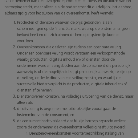
De ondernemer kan de navolgende producten en diensten uitsluiten van het
herroepingsrecht, maar alleen als de ondernemer dit duidelijk bij het aanbod,
althans tijdig voor het sluiten van de overeenkomst, heeft vermeld:
Producten of diensten waarvan de prijs gebonden is aan
schommelingen op de financiële markt waarop de ondernemer geen
invloed heeft en die zich binnen de herroepingstermijn kunnen
voordoen
Overeenkomsten die gesloten zijn tijdens een openbare veiling.
Onder een openbare veiling wordt verstaan een verkoopmethode
waarbij producten, digitale inhoud en/of diensten door de
ondernemer worden aangeboden aan de consument die persoonlijk
aanwezig is of de mogelijkheid krijgt persoonlijk aanwezig te zijn op
de veiling, onder leiding van een veilingmeester, en waarbij de
succesvolle bieder verplicht is de producten, digitale inhoud en/of
diensten af te nemen;
Dienstenovereenkomsten, na volledige uitvoering van de dienst, maar
alleen als:
de uitvoering is begonnen met uitdrukkelijke voorafgaande
instemming van de consument; en
de consument heeft verklaard dat hij zijn herroepingsrecht verliest
zodra de ondernemer de overeenkomst volledig heeft uitgevoerd;
Dienstenovereenkomsten voor terbeschikkingstelling van