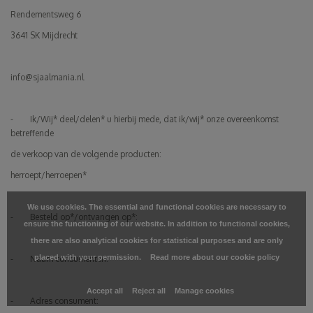
Rendementsweg 6
3641 SK Mijdrecht
info@sjaalmania.nl
- Ik/Wij* deel/delen* u hierbij mede, dat ik/wij* onze overeenkomst
betreffende
de verkoop van de volgende producten:
herroept/herroepen*
We use cookies. The essential and functional cookies are necessary to
- Besteld op*/ontvangen op*:
ensure the functioning of our website. In addition to functional cookies,
there are also analytical cookies for statistical purposes and are only
placed with your permission.
Read more about our cookie policy
- Naam consumenten:
Accept all
Reject all
Manage cookies
- Adres consument: