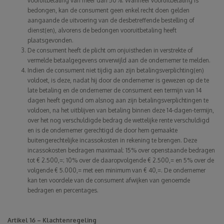
vooruitbetaling van meer dan 50%. Wanneer vooruitbetaling is
bedongen, kan de consument geen enkel recht doen gelden
aangaande de uitvoering van de desbetreffende bestelling of
dienst(en), alvorens de bedongen vooruitbetaling heeft
plaatsgevonden.
De consument heeft de plicht om onjuistheden in verstrekte of
vermelde betaalgegevens onverwijld aan de ondernemer te melden.
Indien de consument niet tijdig aan zijn betalingsverplichting(en)
voldoet, is deze, nadat hij door de ondernemer is gewezen op de te
late betaling en de ondernemer de consument een termijn van 14
dagen heeft gegund om alsnog aan zijn betalingsverplichtingen te
voldoen, na het uitblijven van betaling binnen deze 14-dagen-termijn,
over het nog verschuldigde bedrag de wettelijke rente verschuldigd
en is de ondernemer gerechtigd de door hem gemaakte
buitengerechtelijke incassokosten in rekening te brengen. Deze
incassokosten bedragen maximaal: 15% over openstaande bedragen
tot € 2.500,=; 10% over de daaropvolgende € 2.500,= en 5% over de
volgende € 5.000,= met een minimum van € 40,=. De ondernemer
kan ten voordele van de consument afwijken van genoemde
bedragen en percentages.
Artikel 16 – Klachtenregeling