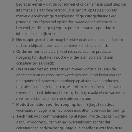
begrepen e-mail – dat de consument of ondernemer in staat stelt om
informatie die aan hem persoonlijk is gericht, op te slaan op een
manier die toekomstige raadpleging of gebruik gedurende een
periode die is afgestemd op het doel waarvoor de informatie is
bestemd, en die ongewijzigde reproductie van de opgeslagen
informatie mogelijk maakt;
Herroepingsrecht
: de mogelijkheid van de consument om binnen
de bedenktijd af te zien van de overeenkomst op afstand;
Ondernemer
: de natuurlijke of rechtspersoon en producten,
(toegang tot) digitale inhoud en/of diensten op afstand aan
consumenten aanbiedt;
Overeenkomst op afstand
: een overeenkomst die tussen de
ondernemer en de consument wordt gesloten in het kader van een
georganiseerd systeem voor verkoop op afstand van producten,
digitale inhoud en/of diensten, waarbij tot en met het sluiten van de
overeenkomst uitsluitend of mede gebruik gemaakt wordt van één of
meer technieken voor communicatie op afstand;
Modelformulier voor herroeping
: het in Bijlage I van deze
voorwaarden opgenomen Europese modelformulier voor herroeping;
Techniek voor communicatie op afstand
: middel dat kan worden
gebruikt voor het sluiten van een overeenkomst, zonder dat
consument en ondernemer gelijktijdig in dezelfde ruimte hoeven te