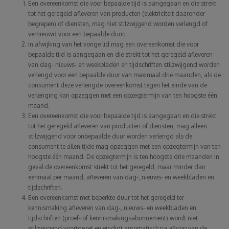
Een overeenkomst die voor bepaalde tijd is aangegaan en die strekt
tot het geregeld afleveren van producten (elektriciteit daaronder
begrepen) of diensten, mag niet stilzwijgend worden verlengd of
vernieuwd voor een bepaalde duur.
In afwijking van het vorige lid mag een overeenkomst die voor
bepaalde tijd is aangegaan en die strekt tot het geregeld afleveren
van dag- nieuws- en weekbladen en tijdschriften stilzwijgend worden
verlengd voor een bepaalde duur van maximaal drie maanden, als de
consument deze verlengde overeenkomst tegen het einde van de
verlenging kan opzeggen met een opzegtermijn van ten hoogste één
maand.
Een overeenkomst die voor bepaalde tijd is aangegaan en die strekt
tot het geregeld afleveren van producten of diensten, mag alleen
stilzwijgend voor onbepaalde duur worden verlengd als de
consument te allen tijde mag opzeggen met een opzegtermijn van ten
hoogste één maand. De opzegtermijn is ten hoogste drie maanden in
geval de overeenkomst strekt tot het geregeld, maar minder dan
eenmaal per maand, afleveren van dag-, nieuws- en weekbladen en
tijdschriften.
Een overeenkomst met beperkte duur tot het geregeld ter
kennismaking afleveren van dag-, nieuws- en weekbladen en
tijdschriften (proef- of kennismakingsabonnement) wordt niet
stilzwijgend voortgezet en eindigt automatisch na afloop van de