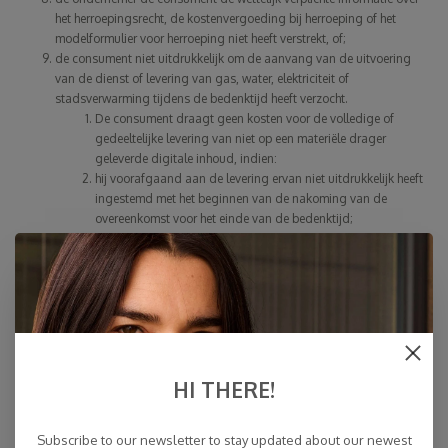
het herroepingsrecht, de kostenvergoeding bij herroeping of het
modelformulier voor herroeping niet heeft verstrekt, of;
de consument niet uitdrukkelijk om de aanvang van de uitvoering
van de dienst of levering van gas, water, elektriciteit of
stadsverwarming tijdens de bedenktijd heeft verzocht.
De consument draagt geen kosten voor de volledige of
gedeeltelijke levering van niet op een materiële drager
geleverde digitale inhoud, indien:
hij voorafgaand aan de levering ervan niet uitdrukkelijk heeft
ingestemd met het beginnen van de nakoming van de
overeenkomst voor het einde van de bedenktijd;
hij niet heeft erkend zijn herroepingsrecht te verliezen bij het
verlenen van zijn toestemming; of
de ondernemer heeft nagelaten deze verklaring van de
consument te bevestigen.
Als de consument gebruik maakt van zijn
herroepingsrecht, worden alle aanvullende
overeenkomsten van rechtswege ontbonden.
HI THERE!
Artikel 9 – Verplichtingen van de ondernemer bij herroeping
Subscribe to our newsletter to stay updated about our newest