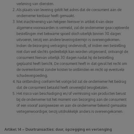
verlening van diensten.
Als plaats van levering geldt het adres dat de consument aan de
ondernemer kenbaar heeft gemaakt.
Met inachtneming van hetgeen hierover in artikel 4 van deze
algemene voorwaarden is vermeld, zal de ondernemer geaccepteerde
bestellingen met bekwame spoed doch uiterlijk binnen 30 dagen
uitvoeren, tenzij een andere leveringstermijn is overeengekomen.
Indien de bezorging vertraging ondervindt, of indien een bestelling
niet dan wel slechts gedeeltelijk kan worden uitgevoerd, ontvangt de
consument hiervan uiterlijk 30 dagen nadat hij de bestelling
geplaatst heeft bericht. De consument heeft in dat geval het recht om
de overeenkomst zonder kosten te ontbinden en recht op eventuele
schadevergoeding.
Na ontbinding conform het vorige lid zal de ondernemer het bedrag
dat de consument betaald heeft onverwijld terugbetalen.
Het risico van beschadiging en/of vermissing van producten berust
bij de ondernemer tot het moment van bezorging aan de consument
of een vooraf aangewezen en aan de ondernemer bekend gemaakte
vertegenwoordiger, tenzij uitdrukkelijk anders is overeengekomen.
Artikel 14 – Duurtransacties: duur, opzegging en verlenging