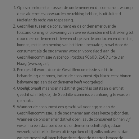
Op overeenkomsten tussen de ondernemer en de consument waarop
deze algemene voorwaarden betrekking hebben, is uitsluitend
Nederlands recht van toepassing.
Geschillen tussen de consument en de ondernemer over de
totstandkoming of uitvoering van overeenkomsten met betrekking tot
door deze ondernemer te leveren of geleverde producten en diensten,
kunnen, met inachtneming van het hierna bepaalde, zowel door de
consument als de ondernemer worden voorgelegd aan de
Geschillencommissie Webshop, Postbus 90600, 2509 LP te Den
Haag (
www.sgc.nl
).
Een geschil wordt door de Geschillencommissie slechts in
behandeling genomen, indien de consument zijn klacht eerst binnen
bekwame tijd aan de ondernemer heeft voorgelegd.
Uiterlijk twaalf maanden nadat het geschil is ontstaan dient het
geschil schriftelijk bij de Geschillencommissie aanhangig te worden
gemaakt.
Wanneer de consument een geschil wil voorleggen aan de
Geschillencommissie, is de ondernemer aan deze keuze gebonden.
Wanneer de ondernemer dat wil doen, zal de consument binnen vijf
weken na een daartoe door de ondernemer schriftelijk gedaan
verzoek, schriftelijk dienen uit te spreken of hij zulks ook wenst dan
wel het geschil wil laten behandelen door de daartoe bevoegde