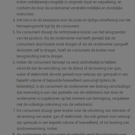
indien redelijkerwijs mogelijk in originele staat en verpakking, en
conform de door de ondernemer verstrekte redelijke en duidelijke
instructies.
Het risico en de bewijslast voor de juiste en tijdige uitoefening van het
herroepingsrecht ligt bij de consument.
De consument draagt de rechtstreekse kosten van het terugzenden
van het product. Als de ondernemer niet heeft gemeld dat de
consument deze kosten moet dragen of als de ondernemer aangeeft
de kosten zelf te dragen, hoeft de consument de kosten voor
terugzending niet te dragen.
Indien de consument herroept na eerst uitdrukkelijk te hebben
verzocht dat de verrichting van de dienst of de levering van gas,
water of elektriciteit die niet gereed voor verkoop zijn gemaakt in een
beperkt volume of bepaalde hoeveelheid aanvangt tijdens de
bedenktijd, is de consument de ondernemer een bedrag verschuldigd
dat evenredig is aan dat gedeelte van de verbintenis dat door de
ondernemer is nagekomen op het moment van herroeping, vergeleken
met de volledige nakoming van de verbintenis.
De consument draagt geen kosten voor de uitvoering van diensten of
de levering van water, gas of elektriciteit, die niet gereed voor verkoop
zijn gemaakt in een beperkt volume of hoeveelheid, of tot levering van
stadsverwarming, indien:
de ondernemer de consument de wettelijk verplichte informatie over