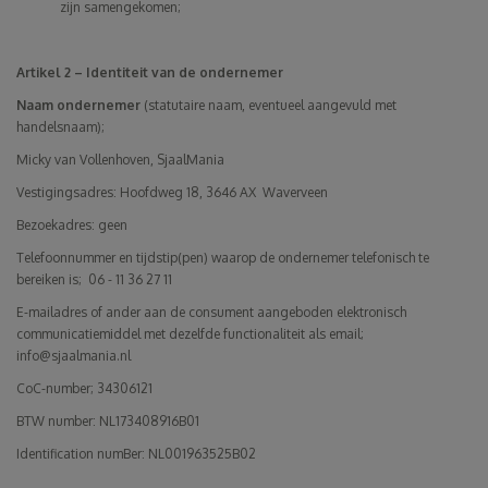
zijn samengekomen;
Artikel 2 – Identiteit van de ondernemer
Naam ondernemer
(statutaire naam, eventueel aangevuld met
handelsnaam);
Micky van Vollenhoven, SjaalMania
Vestigingsadres: Hoofdweg 18, 3646 AX Waverveen
Bezoekadres: geen
Telefoonnummer en tijdstip(pen) waarop de ondernemer telefonisch te
bereiken is; 06 - 11 36 27 11
E-mailadres of ander aan de consument aangeboden elektronisch
communicatiemiddel met dezelfde functionaliteit als email;
info@sjaalmania.nl
CoC-number; 34306121
BTW number: NL173408916B01
Identification numBer: NL001963525B02