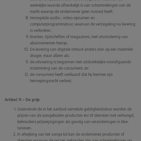
werkelijke waarde afhankelijk is van schommelingen van de
markt waarop de ondernemer geen invloed heeft;
Verzegelde audio-, video-opnamen en
computerprogrammatuur, waarvan de verzegeling na levering
is verbroken;
Kranten, tijdschriften of magazines, met uitzondering van
abonnementen hierop;
De levering van digitale inhoud anders dan op een materiële
drager, maar alleen als:
de uitvoering is begonnen met uitdrukkelijke voorafgaande
instemming van de consument; en
de consument heeft verklaard dat hij hiermee zijn
herroepingsrecht verliest.
Artikel 11 – De prijs
Gedurende de in het aanbod vermelde geldigheidsduur worden de
prijzen van de aangeboden producten en/of diensten niet verhoogd,
behoudens prijswijzigingen als gevolg van veranderingen in btw-
tarieven.
In afwijking van het vorige lid kan de ondernemer producten of
diensten waarvan de prijzen gebonden zijn aan schommelingen op