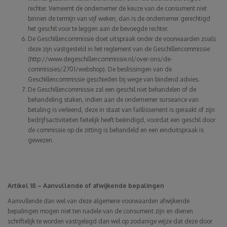
rechter. Verneemt de ondernemer de keuze van de consument niet
binnen de termijn van vijf weken, dan is de ondernemer gerechtigd
het geschil voor te leggen aan de bevoegde rechter.
De Geschillencommissie doet uitspraak onder de voorwaarden zoals
deze zijn vastgesteld in het reglement van de Geschillencommissie
(
http://www.degeschillencommissie.nl/over-ons/de-
commissies/2701/webshop
). De beslissingen van de
Geschillencommissie geschieden bij wege van bindend advies.
De Geschillencommissie zal een geschil niet behandelen of de
behandeling staken, indien aan de ondernemer surseance van
betaling is verleend, deze in staat van faillissement is geraakt of zijn
bedrijfsactiviteiten feitelijk heeft beëindigd, voordat een geschil door
de commissie op de zitting is behandeld en een einduitspraak is
gewezen.
Artikel 18 – Aanvullende of afwijkende bepalingen
Aanvullende dan wel van deze algemene voorwaarden afwijkende
bepalingen mogen niet ten nadele van de consument zijn en dienen
schriftelijk te worden vastgelegd dan wel op zodanige wijze dat deze door