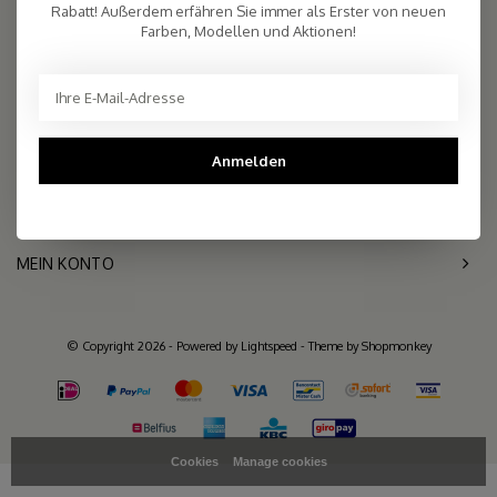
2.261 reviews
Rabatt! Außerdem erfähren Sie immer als Erster von neuen
Farben, Modellen und Aktionen!
Telefon
+31- (0)6 - 11 36 27 11
Mail
info@sjaalmania.nl
KUNDENDIENST
Anmelden
KATEGORIEN
MEIN KONTO
© Copyright 2026 - Powered by
Lightspeed
- Theme by
Shopmonkey
Cookies
Manage cookies
>