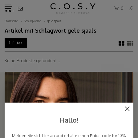
0
MENU
Startseite
Schlagworte
gele sjaals
Artikel mit Schlagwort gele sjaals
Filter
Keine Produkte gefunden!...
COSY & CHIC - Luxe, basic sjaals van natuurlijke materialen in vele
kleuren/Luxury basic scarves made of high quality natural yarns
Hallo!
9.5
Melden Sie sich hier an und erhalte einen Rabattcode für 10%