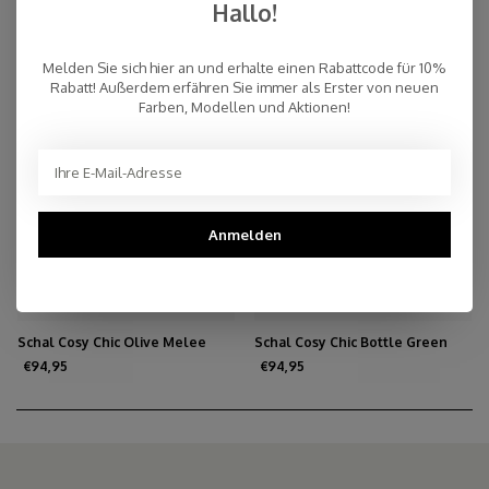
Cashmere Olive
€159,00
€109,95
Hallo!
Melden Sie sich hier an und erhalte einen Rabattcode für 10%
Rabatt! Außerdem erfähren Sie immer als Erster von neuen
Farben, Modellen und Aktionen!
Anmelden
Schal Cosy Chic Olive Melee
Schal Cosy Chic Bottle Green
€94,95
€94,95