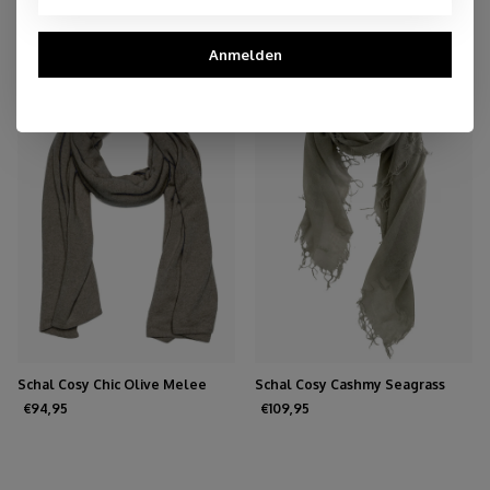
You may also like
Anmelden
Schal Cosy Chic Olive Melee
Schal Cosy Cashmy Seagrass
€94,95
€109,95