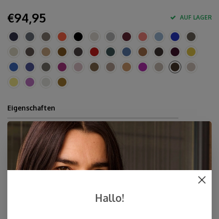
€94,95
AUF LAGER
Eigenschaften
10% Kaschmir, 40% Merinowolle, 30% Viskose, 20%
Polyamid.
Circa 80 x 210-220 cm
Handwäsche
Hergestellt in Europa & Mulesing-frei
Schnelle Lieferung
Hallo!
Kostenloser Versand innerhalb der Niederlande, auch Abholung
an einer Post NL-Filiale möglich (NL)