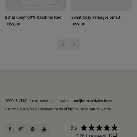
Schal Cosy 100% Kaschmir Red
Schal Cosy Triangle Small
Soil
Dunkelbraun
€159,00
€59,00
COSY & CHIC - Luxe, basic sjaals van natuurlijke materialen in vele
kleuren/Luxury basic scarves made of high quality natural yarns
9.5
2.261 reviews