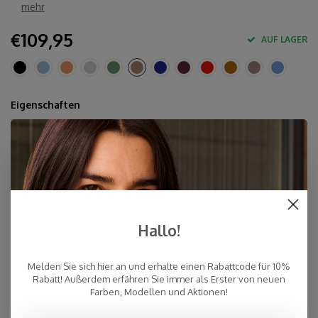
mehr
€109,95
AUF LAGER
Eigenschaften
70% Kaschmir, 30% Seide
160 x 160 cm
Dryclean
Hergestellt in der Inneren Mongolei
Schnelle Lieferung
Hallo!
Kostenloser Versand innerhalb der Niederlande, auch Abholung
an einer Post NL-Filiale möglich (NL)
Persönlicher Kundenservice
Melden Sie sich hier an und erhalte einen Rabattcode für 10%
Rabatt! Außerdem erfähren Sie immer als Erster von neuen
Top Reviews 9.4
Farben, Modellen und Aktionen!