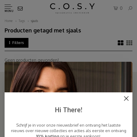
0
MENU
Home
Tags
sjaals
Producten getagd met sjaals
Filters
Geen producten gevonden!...
SJAALMANIA
COSY & CHIC - Luxe, basic sjaals van natuurlijke materialen in vele
Hi There!
kleuren/Luxury basic scarves made of high quality natural yarns
Schrijf je in voor onze nieuwsbrief en ontvang het laatste
9.5
nieuws over nieuwe collecties en acties als eerste en ontvang
10% korting
op je eerste aankoop!