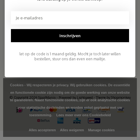
2.261 reviews
Telefoon
+31- (0)6 - 11 36 27 11
Mail
info@sjaalmania.nl
Inschrijven
KLANTENSERVICE
let op de code is 1 maand geldig. Mocht je toch later willen
CATEGORIEËN
bestellen, stuur ons dan even een mailtje.
MIJN ACCOUNT
Cookies - Wij respecteren je privacy. Wij gebruiken cookies. De essentiële
en functionele cookie zijn nodig om de goede werking van onze website
© Copyright 2026 SjaalMania - Powered by
Lightspeed
- Theme by
Shopmonkey
te garanderen. Naast functionele cookies, zijn er ook analytische cookies
voor statistische doeleinden en worden enkel geplaatst met uw
toestemming.
Lees meer over ons Cookiebeleid
Alles accepteren
Alles weigeren
Manage cookies
>