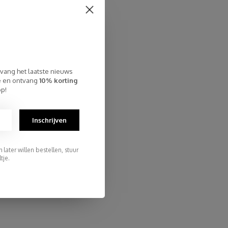
€109,95
tvang het laatste nieuws
te en ontvang
10% korting
op!
Inschrijven
later willen bestellen, stuur
tje.