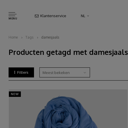
Klantenservice
NL
MENU
Home
Tags
damesjaals
Producten getagd met damesjaals
Filters
Meest bekeken
NEW