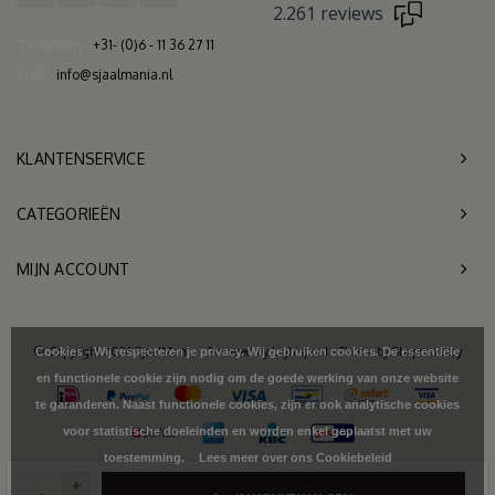
2.261 reviews
Telefoon
+31- (0)6 - 11 36 27 11
Mail
info@sjaalmania.nl
KLANTENSERVICE
CATEGORIEËN
MIJN ACCOUNT
© Copyright 2026 SjaalMania - Powered by
Lightspeed
- Theme by
Shopmonkey
Cookies - Wij respecteren je privacy. Wij gebruiken cookies. De essentiële
en functionele cookie zijn nodig om de goede werking van onze website
te garanderen. Naast functionele cookies, zijn er ook analytische cookies
voor statistische doeleinden en worden enkel geplaatst met uw
toestemming.
Lees meer over ons Cookiebeleid
+