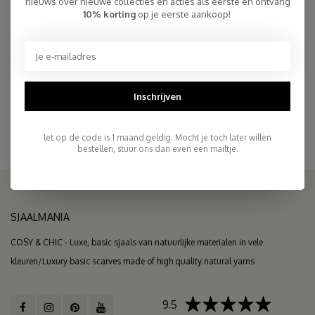
nieuws over nieuwe collecties en acties als eerste en ontvang
10% korting
op je eerste aankoop!
Snelle Levering
Gratis Verzending binnen NL, ook ophalen Post NL locatie
Persoonlijke Klantenservice
Inschrijven
Top Reviews 9.4
let op de code is 1 maand geldig. Mocht je toch later willen
bestellen, stuur ons dan even een mailtje.
SJAALMANIA
COSY & CHIC - Luxe, basic sjaals van natuurlijke materialen in vele
kleuren/Luxury basic scarves made of high quality natural yarns
9.5