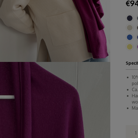
€94
Speci
10
po
Ca
Ha
wo
Ma