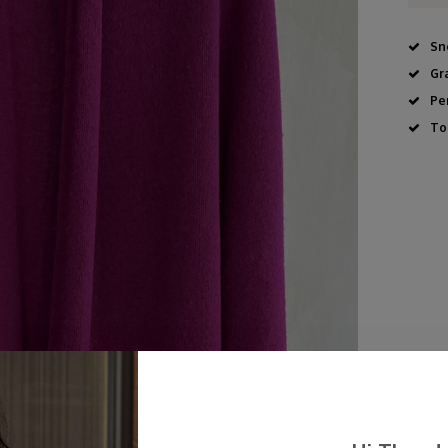
Sn
Gr
Pe
To