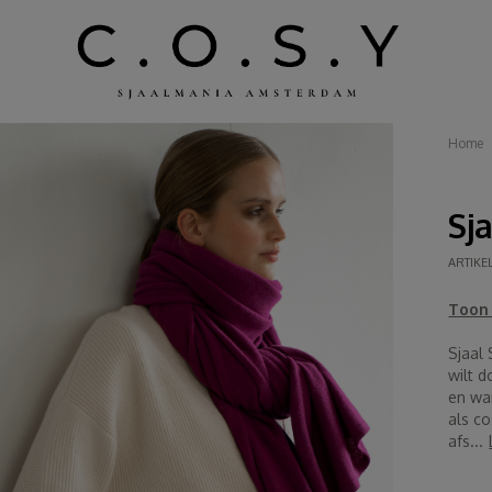
Home
Sj
ARTIKE
Toon 
Sjaal 
wilt d
en wa
als co
afs...