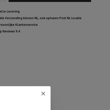
elle Levering
atis Verzending binnen NL, ook ophalen Post NL locatie
rsoonlijke Klantenservice
p Reviews 9.4