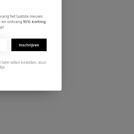
tvang het laatste nieuws
te en ontvang
10% korting
op!
Inschrijven
later willen bestellen, stuur
tje.