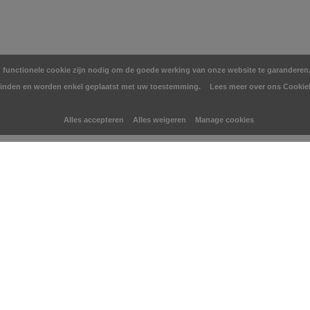
en functionele cookie zijn nodig om de goede werking van onze website te garanderen. 
inden en worden enkel geplaatst met uw toestemming.
Lees meer over ons Cookie
Alles accepteren
Alles weigeren
Manage cookies
You may also like