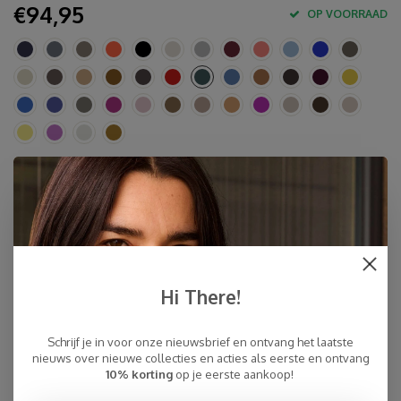
€94,95
OP VOORRAAD
Specificaties
10% cashmere, 40 % merino wol, 30% viscose, 20%
polyamide
Ca. 80 x 210-220 cm
Handwas of fijn en koud (!) wolwasprogramma met fijn
Hi There!
wolwasmiddel
Made in Europe & Mulesing-free
Schrijf je in voor onze nieuwsbrief en ontvang het laatste
Snelle Levering
nieuws over nieuwe collecties en acties als eerste en ontvang
10% korting
op je eerste aankoop!
Gratis Verzending binnen NL, ook ophalen Post NL locatie