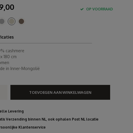
9,00
OP VOORRAAD
ficaties
0% cashmere
 x 180 cm
omen
de in Inner-Mongolië
TOEVOEGEN AAN WINKELWAGEN
elle Levering
atis Verzending binnen NL, ook ophalen Post NL locatie
rsoonlijke Klantenservice