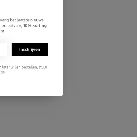
tvang het laatste nieuws
te en ontvang
10% korting
op!
Inschrijven
later willen bestellen, stuur
tje.