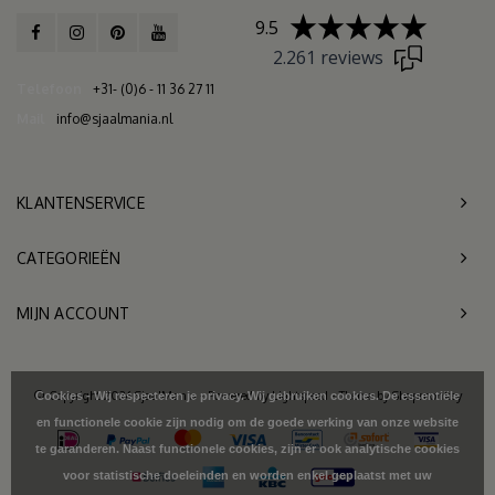
9.5
2.261 reviews
Telefoon
+31- (0)6 - 11 36 27 11
Mail
info@sjaalmania.nl
KLANTENSERVICE
CATEGORIEËN
MIJN ACCOUNT
© Copyright 2026 SjaalMania - Powered by
Lightspeed
- Theme by
Shopmonkey
Cookies - Wij respecteren je privacy. Wij gebruiken cookies. De essentiële
en functionele cookie zijn nodig om de goede werking van onze website
te garanderen. Naast functionele cookies, zijn er ook analytische cookies
voor statistische doeleinden en worden enkel geplaatst met uw