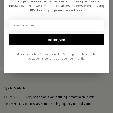
Schrijf je in voor onze nieuwsbrief en ontvang het laatste
€35,00
OP VOORRAAD
nieuws over nieuwe collecties en acties als eerste en ontvang
10% korting
op je eerste aankoop!
Snelle Levering
Gratis Verzending binnen NL, ook ophalen Post NL locatie
Inschrijven
Persoonlijke Klantenservice
Top Reviews 9.4
let op de code is 1 maand geldig. Mocht je toch later willen
bestellen, stuur ons dan even een mailtje.
SJAALMANIA
COSY & CHIC - Luxe, basic sjaals van natuurlijke materialen in vele
kleuren/Luxury basic scarves made of high quality natural yarns