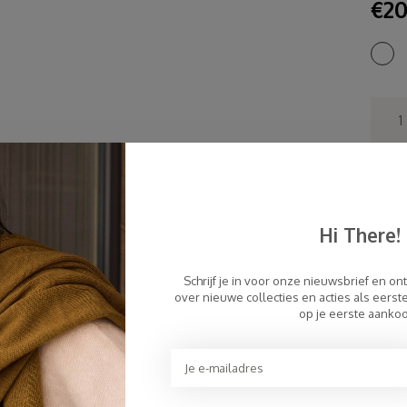
€20
Sn
Gr
Pe
Hi There!
To
Schrijf je in voor onze nieuwsbrief en on
over nieuwe collecties en acties als eers
op je eerste aanko