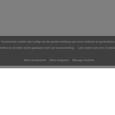
en functionele cookie zijn nodig om de goede werking van onze website te garanderen. 
inden en worden enkel geplaatst met uw toestemming.
Lees meer over ons Cookie
Alles accepteren
Alles weigeren
Manage cookies
KLANTENSERVICE
CATEGO