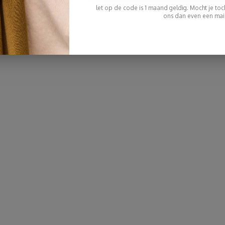
let op de code is 1 maand geldig. Mocht je toch 
ons dan even een mail