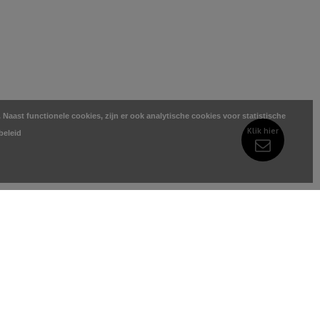
Naast functionele cookies, zijn er ook analytische cookies voor statistische
Klik hier
beleid
RIEËN
MIJN ACCOUNT