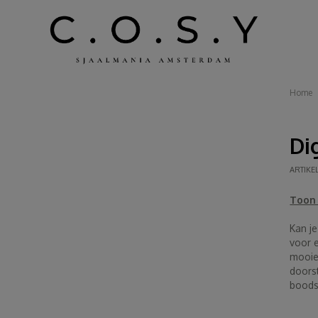
Home
Di
ARTIKE
Toon 
Kan j
voor 
mooie 
doors
boodsc