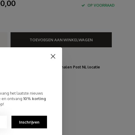
0,00
OP VOORRAAD
TOEVOEGEN AAN WINKELWAGEN
elle Levering
atis Verzending binnen NL, ook ophalen Post NL locatie
rsoonlijke Klantenservice
p Reviews 9.4
tvang het laatste nieuws
te en ontvang
10% korting
op!
Inschrijven