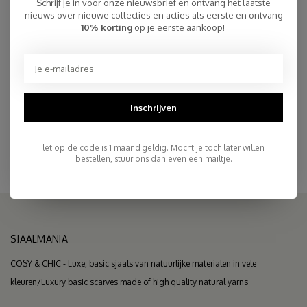
Schrijf je in voor onze nieuwsbrief en ontvang het laatste
€94,95
OP VOORRAAD
nieuws over nieuwe collecties en acties als eerste en ontvang
10% korting
op je eerste aankoop!
Snelle Levering
Gratis Verzending binnen NL, ook ophalen Post NL locatie
Inschrijven
Persoonlijke Klantenservice
Top Reviews 9.4
let op de code is 1 maand geldig. Mocht je toch later willen
bestellen, stuur ons dan even een mailtje.
SJAALMANIA
COSY & CHIC - Luxe, basic sjaals van natuurlijke materialen in vele
kleuren/Luxury basic scarves made of high quality natural yarns