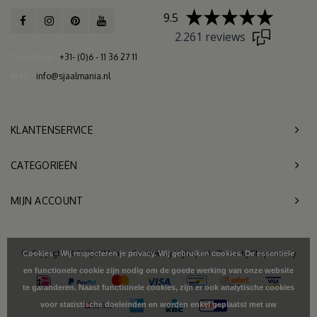
9.5
2.261 reviews
Telefoon
+31- (0)6 - 11 36 27 11
Mail
info@sjaalmania.nl
KLANTENSERVICE
CATEGORIEËN
MIJN ACCOUNT
© Copyright 2026 SjaalMania - Powered by
Lightspeed
- Theme by
Shopmonkey
Cookies - Wij respecteren je privacy. Wij gebruiken cookies. De essentiële
en functionele cookie zijn nodig om de goede werking van onze website
te garanderen. Naast functionele cookies, zijn er ook analytische cookies
voor statistische doeleinden en worden enkel geplaatst met uw