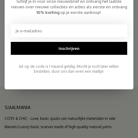
Schrijf je in voor onze nieuwsbrief en ontvang het laatste
€100,00
OP VOORRAAD
nieuws over nieuwe collecties en acties als eerste en ontvang
10% korting
op je eerste aankoop!
Snelle Levering
Gratis Verzending binnen NL, ook ophalen Post NL locatie
Inschrijven
Persoonlijke Klantenservice
Top Reviews 9.4
let op de code is 1 maand geldig. Mocht je toch later willen
bestellen, stuur ons dan even een mailtje.
SJAALMANIA
COSY & CHIC - Luxe, basic sjaals van natuurlijke materialen in vele
kleuren/Luxury basic scarves made of high quality natural yarns