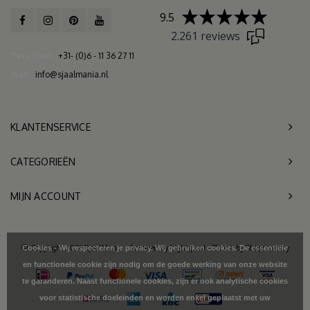
9.5
2.261 reviews
Telefoon
+31- (0)6 - 11 36 27 11
Mail
info@sjaalmania.nl
KLANTENSERVICE
CATEGORIEËN
MIJN ACCOUNT
© Copyright 2026 SjaalMania - Powered by
Lightspeed
- Theme by
Shopmonkey
Cookies - Wij respecteren je privacy. Wij gebruiken cookies. De essentiële
en functionele cookie zijn nodig om de goede werking van onze website
te garanderen. Naast functionele cookies, zijn er ook analytische cookies
voor statistische doeleinden en worden enkel geplaatst met uw