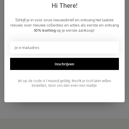
€99,95
Hi There!
Schrijf je in voor onze nieuwsbrief en ontvang het laatste
nieuws over nieuwe collecties en acties als eerste en ontvang
Specificaties
10% korting
op je eerste aankoop!
100 x 100 cm
100% cashmere
Stomen
Made in Inner-Mongolië
Inschrijven
Snelle Levering
Gratis Verzending binnen NL, ook ophalen Post NL locatie
let op de code is 1 maand geldig. Mocht je toch later willen
bestellen, stuur ons dan even een mailtje.
Persoonlijke Klantenservice
Top Reviews 9.4