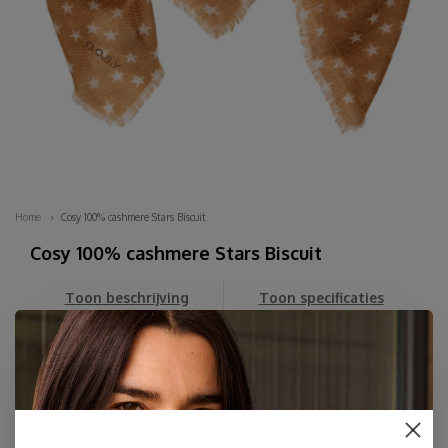
Home
Cosy 100% cashmere Stars Biscuit
Cosy 100% cashmere Stars Biscuit
Toon beschrijving
Toon specificaties
Cosy 100% cashmere Stars Biscuit . De ultieme zachte sjaal
van 100% hoge kwaliteit geweven cashmere uit Inner-
Mongolië met een never out of style polka dot printje op
een camel achtergrond....
Lees meer
€54,97
OP VOORRAAD