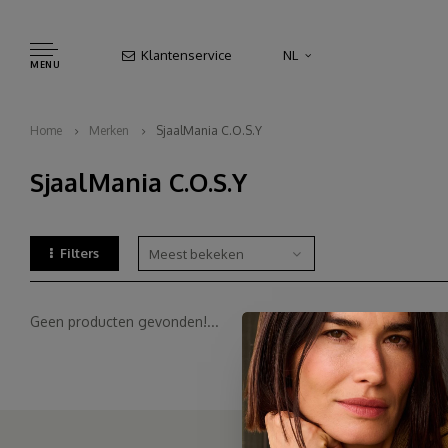
Klantenservice
NL
MENU
Home
Merken
SjaalMania C.O.S.Y
SjaalMania C.O.S.Y
Filters
Meest bekeken
Geen producten gevonden!...