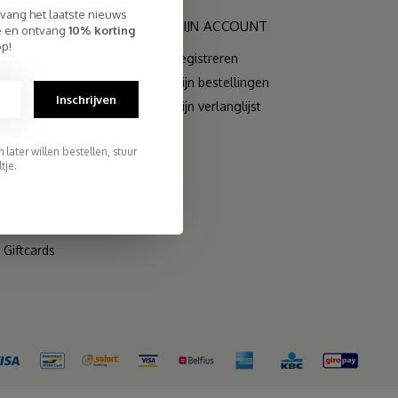
tvang het laatste nieuws
RIEËN
MIJN ACCOUNT
te en ontvang
10% korting
op!
Registreren
Mijn bestellingen
Inschrijven
Mijn verlanglijst
later willen bestellen, stuur
rs
tje.
s
 Sets
Giftcards