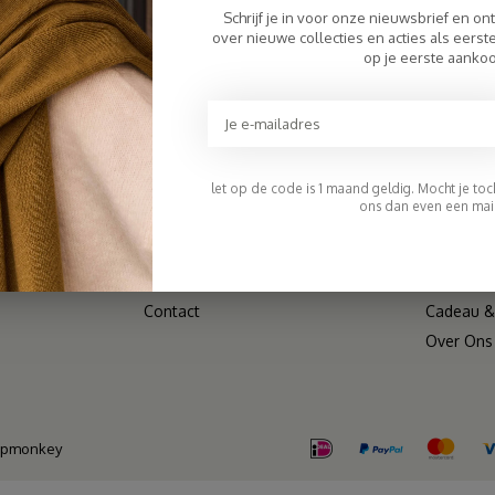
Schrijf je in voor onze nieuwsbrief en on
KLANTENSERVICE
CATEGO
over nieuwe collecties en acties als eers
op je eerste aanko
Veelgestelde Vragen
Sjaals
Betaalmethoden
Mutsen
Verzenden & Retourneren & Ruilen
V-Neck
Wholesale/B2B
Jurken
let op de code is 1 maand geldig. Mocht je toch 
Algemene voorwaarden
Bestselle
ons dan even een mail
Disclaimer
Shop Alle
Privacy Policy
SALE
Sitemap
Matching
Contact
Cadeau & 
Over Ons
opmonkey