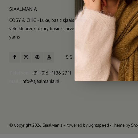
SJAALMANIA
COSY & CHIC - Luxe, basic sjaals van natuurlijke materialen in
vele kleuren/Luxury basic scarves made of high quality natural
yarns
9.5
2.261 reviews
Telefoon
+31- (0)6 - 11 36 27 11
Mail
info@sjaalmania.nl
© Copyright 2026 SjaalMania - Powered by
Lightspeed
- Theme by
Sh
>