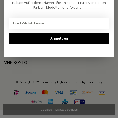
2.261 reviews
Rabatt! Außerdem erfähren Sie immer als Erster von neuen
Farben, Modellen und Aktionen!
Telefon
+31- (0)6 - 11 36 27 11
Mail
info@sjaalmania.nl
KUNDENDIENST
Anmelden
KATEGORIEN
MEIN KONTO
© Copyright 2026 - Powered by
Lightspeed
- Theme by
Shopmonkey
Cookies
Manage cookies
>