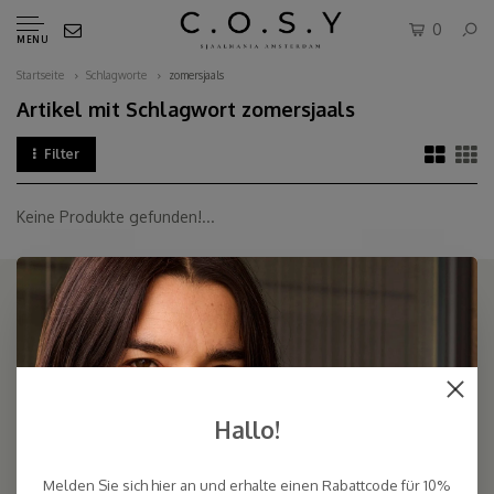
0
MENU
Startseite
Schlagworte
zomersjaals
Artikel mit Schlagwort zomersjaals
Filter
Keine Produkte gefunden!...
COSY & CHIC - Luxe, basic sjaals van natuurlijke materialen in vele
kleuren/Luxury basic scarves made of high quality natural yarns
Hallo!
9.5
Melden Sie sich hier an und erhalte einen Rabattcode für 10%