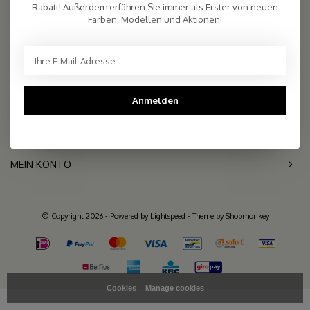
2.261 reviews
Rabatt! Außerdem erfähren Sie immer als Erster von neuen
Farben, Modellen und Aktionen!
Telefon
+31- (0)6 - 11 36 27 11
Mail
info@sjaalmania.nl
KUNDENDIENST
Anmelden
KATEGORIEN
MEIN KONTO
© Copyright 2026 - Powered by
Lightspeed
- Theme by
Shopmonkey
Cookies
Manage cookies
>