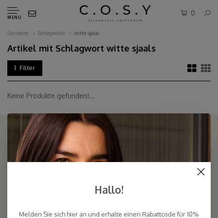
0
MENU
Startseite
Schlagworte
witte sjaals
Artikel mit Schlagwort witte sjaals
Filter
Keine Produkte gefunden!...
COSY & CHIC - Luxe, basic sjaals van natuurlijke materialen in vele
kleuren/Luxury basic scarves made of high quality natural yarns
Hallo!
9.5
Melden Sie sich hier an und erhalte einen Rabattcode für 10%