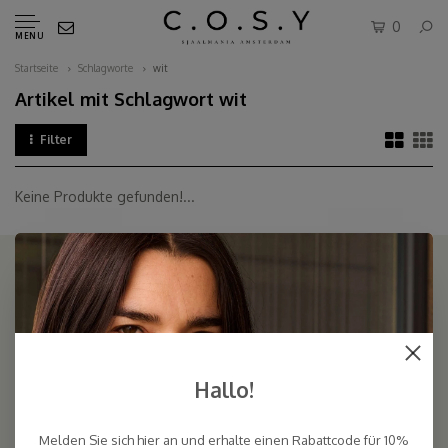
0
MENU
Startseite
Schlagworte
wit
Artikel mit Schlagwort wit
Filter
Keine Produkte gefunden!...
COSY & CHIC - Luxe, basic sjaals van natuurlijke materialen in vele
kleuren/Luxury basic scarves made of high quality natural yarns
Hallo!
9.5
Melden Sie sich hier an und erhalte einen Rabattcode für 10%