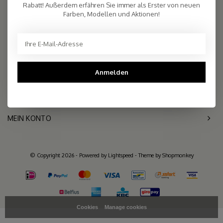
2.261 reviews
Rabatt! Außerdem erfähren Sie immer als Erster von neuen
Farben, Modellen und Aktionen!
Telefon
+31- (0)6 - 11 36 27 11
Mail
info@sjaalmania.nl
KUNDENDIENST
Anmelden
KATEGORIEN
MEIN KONTO
© Copyright 2026 - Powered by
Lightspeed
- Theme by
Shopmonkey
Cookies
Manage cookies
>