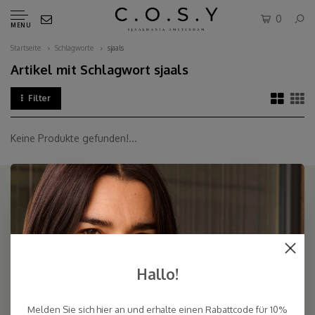
0
MENU
Startseite
Schlagworte
sjaals
Artikel mit Schlagwort sjaals
Filter
Keine Produkte gefunden!...
COSY & CHIC - Luxe, basic sjaals van natuurlijke materialen in vele
kleuren/Luxury basic scarves made of high quality natural yarns
Hallo!
9.5
Melden Sie sich hier an und erhalte einen Rabattcode für 10%