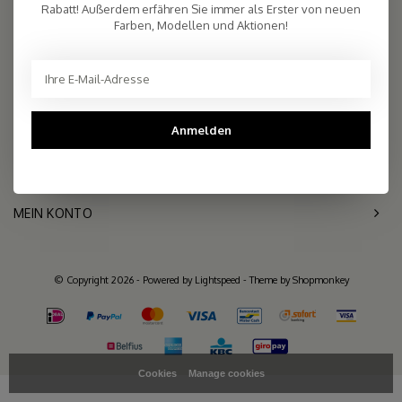
2.261 reviews
Rabatt! Außerdem erfähren Sie immer als Erster von neuen
Farben, Modellen und Aktionen!
Telefon
+31- (0)6 - 11 36 27 11
Mail
info@sjaalmania.nl
KUNDENDIENST
Anmelden
KATEGORIEN
MEIN KONTO
© Copyright 2026 - Powered by
Lightspeed
- Theme by
Shopmonkey
Cookies
Manage cookies
>