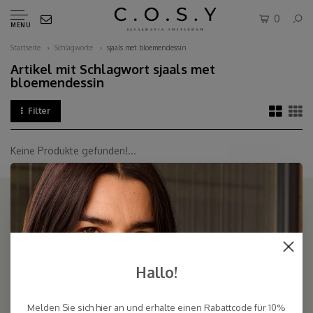
0
MENU
Startseite
Schlagworte
sjaals met bloemendessin
Artikel mit Schlagwort sjaals met
bloemendessin
Filter
Keine Produkte gefunden!...
COSY & CHIC - Luxe, basic sjaals van natuurlijke materialen in vele
Hallo!
kleuren/Luxury basic scarves made of high quality natural yarns
Melden Sie sich hier an und erhalte einen Rabattcode für 10%
9.5