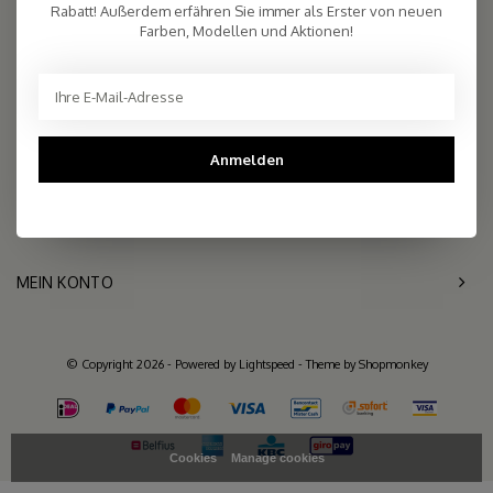
Rabatt! Außerdem erfähren Sie immer als Erster von neuen
2.261 reviews
Farben, Modellen und Aktionen!
Telefon
+31- (0)6 - 11 36 27 11
Mail
info@sjaalmania.nl
Anmelden
KUNDENDIENST
KATEGORIEN
MEIN KONTO
© Copyright 2026 - Powered by
Lightspeed
- Theme by
Shopmonkey
Cookies
Manage cookies
>