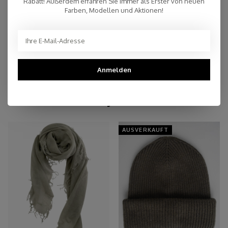
Rabatt! Außerdem erfähren Sie immer als Erster von neuen
an einer Post NL-Filiale möglich (NL)
Farben, Modellen und Aktionen!
Persönlicher Kundenservice
Top Reviews 9.4
Anmelden
You may also like
AUSVERKAUFT