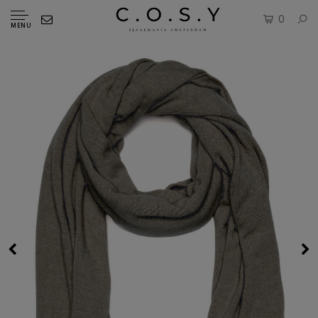
0
MENU