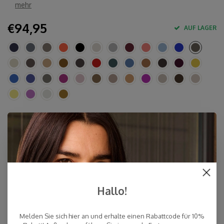
mehr
€94,95
AUF LAGER
Eigenschaften
10% Kaschmir, 40% Merinowolle, 30% Viskose, 20%
Polyamid
Ca. 80 x 210-220 cm
Handwäsche
Hergestellt in Europa & Mulesing-frei
Hallo!
Schnelle Lieferung
Melden Sie sich hier an und erhalte einen Rabattcode für 10%
Kostenloser Versand innerhalb der Niederlande, auch Abholung