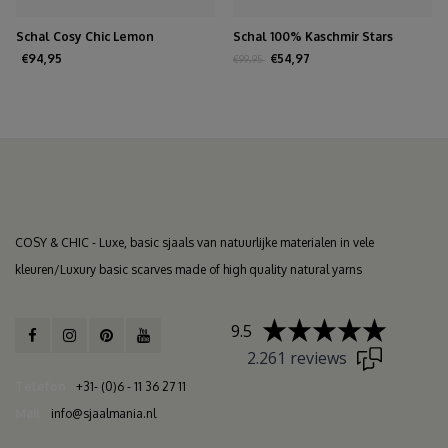
Schal Cosy Chic Lemon
Schal 100% Kaschmir Stars
Biscuit
€94,95
€54,97
€99,95
COSY & CHIC - Luxe, basic sjaals van natuurlijke materialen in vele
kleuren/Luxury basic scarves made of high quality natural yarns
9.5
2.261 reviews
Telefon
+31- (0)6 - 11 36 27 11
Mail
info@sjaalmania.nl