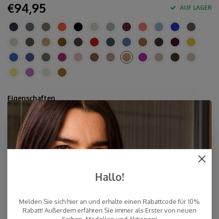
€94,95
AUF LAGER
Eigenschaften
10% Kaschmir, 40% Merinowolle, 30% Viskose, 20%
Polyamid
Ca. 80 x 210-220 cm
Handwäsche
Hergestellt in Europa & Mulesing-frei
Hallo!
Schnelle Lieferung
Kostenloser Versand innerhalb der Niederlande, auch Abholung
Melden Sie sich hier an und erhalte einen Rabattcode für 10%
an einer Post NL-Filiale möglich (NL)
Rabatt! Außerdem erfähren Sie immer als Erster von neuen
Persönlicher Kundenservice
Farben, Modellen und Aktionen!