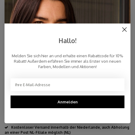
€94,95
AUF LAGER
Hallo!
Melden Sie sich hier an und erhalte einen Rabattcode für 10%
Rabatt! Außerdem erfähren Sie immer als Erster von neuen
Eigenschaften
Farben, Modellen und Aktionen!
10% Kaschmir, 40% Merinowolle, 30% Viskose, 20%
Polyamid
Ca. 80 x 210-220 cm
Handwäsche
Anmelden
Hergestellt in Europa & Mulesing-frei
Schnelle Lieferung
Kostenloser Versand innerhalb der Niederlande, auch Abholung
an einer Post NL-Filiale möglich (NL)