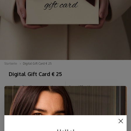
Startseite
Digital Gift Card € 25
Digital Gift Card € 25
Beschreibung anzeigen
Spezifikationen
anzeigen
Sie können sich nicht entscheiden? Bestellen Sie hier eine
digitale Geschenkkarte in einem Betrag Ihrer Wahl. Sie
erhalten die ansprechende digitale Karte zunächst per E-
Mail und können sie anschließend jederzeit zusammen mit
Ihrer persönlichen Nachricht...
Lesen Sie mehr