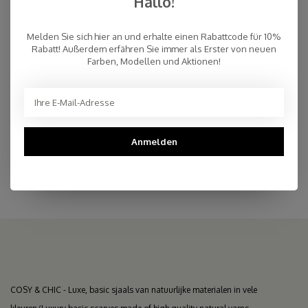
Hallo!
€25,00
AUF LAGER
Melden Sie sich hier an und erhalte einen Rabattcode für 10%
Rabatt! Außerdem erfähren Sie immer als Erster von neuen
Farben, Modellen und Aktionen!
Schnelle Lieferung
Kostenloser Versand innerhalb der Niederlande, auch Abholung
an einer Post NL-Filiale möglich (NL)
Persönlicher Kundenservice
Anmelden
Top Reviews 9.4
COSY & CHIC - Luxe, basic sjaals van natuurlijke materialen in vele