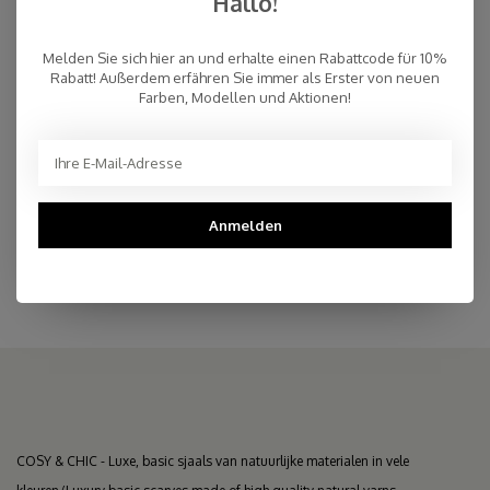
Hallo!
€200,00
AUF LAGER
Melden Sie sich hier an und erhalte einen Rabattcode für 10%
Rabatt! Außerdem erfähren Sie immer als Erster von neuen
Farben, Modellen und Aktionen!
Schnelle Lieferung
Kostenloser Versand innerhalb der Niederlande, auch Abholung
an einer Post NL-Filiale möglich (NL)
Persönlicher Kundenservice
Anmelden
Top Reviews 9.4
COSY & CHIC - Luxe, basic sjaals van natuurlijke materialen in vele