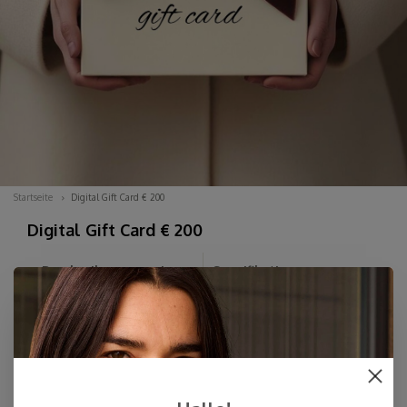
Startseite
Digital Gift Card € 200
Digital Gift Card € 200
Beschreibung anzeigen
Spezifikationen
anzeigen
Sie können sich nicht entscheiden? Bestellen Sie hier eine
digitale Geschenkkarte in einem Betrag Ihrer Wahl. Sie
erhalten die ansprechende digitale Karte zunächst per E-
Mail und können sie anschließend jederzeit zusammen mit
Ihrer persönlichen Nachricht...
Lesen Sie mehr