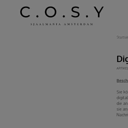
Startse
Dig
ARTIK
Besch
Sie kö
digita
die a
sie a
Nachri