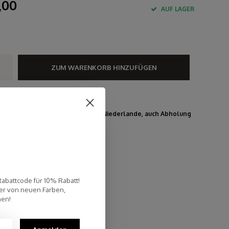
,00
AUF LAGER
ZUM WARENKORB HINZUFÜGEN
hnelle Lieferung
stenloser Versand innerhalb der Niederlande, auch Abholung
er Post NL-Filiale möglich (NL)
rsönlicher Kundenservice
p Reviews 9.4
Rabattcode für 10% Rabatt!
er von neuen Farben,
nen!