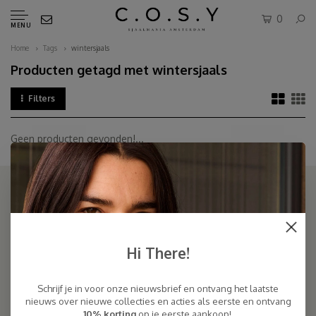
0
MENU
Home
Tags
wintersjaals
Producten getagd met wintersjaals
Filters
Geen producten gevonden!...
SJAALMANIA
COSY & CHIC - Luxe, basic sjaals van natuurlijke materialen in vele
Hi There!
kleuren/Luxury basic scarves made of high quality natural yarns
Schrijf je in voor onze nieuwsbrief en ontvang het laatste
9.5
nieuws over nieuwe collecties en acties als eerste en ontvang
10% korting
op je eerste aankoop!