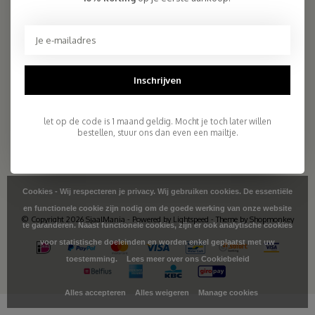
2.261 reviews
Telefoon
+31- (0)6 - 11 36 27 11
Mail
info@sjaalmania.nl
Inschrijven
KLANTENSERVICE
let op de code is 1 maand geldig. Mocht je toch later willen
CATEGORIEËN
bestellen, stuur ons dan even een mailtje.
MIJN ACCOUNT
Cookies - Wij respecteren je privacy. Wij gebruiken cookies. De essentiële
en functionele cookie zijn nodig om de goede werking van onze website
© Copyright 2026 SjaalMania - Powered by
Lightspeed
- Theme by
Shopmonkey
te garanderen. Naast functionele cookies, zijn er ook analytische cookies
voor statistische doeleinden en worden enkel geplaatst met uw
toestemming.
Lees meer over ons Cookiebeleid
Alles accepteren
Alles weigeren
Manage cookies
>