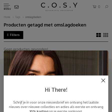
0
MENU
Home
Tags
omslagdoeken
Producten getagd met omslagdoeken
Filters
Geen producten gevonden!...
SJAALMANIA
COSY & CHIC - Luxe, basic sjaals van natuurlijke materialen in vele
Hi There!
kleuren/Luxury basic scarves made of high quality natural yarns
Schrijf je in voor onze nieuwsbrief en ontvang het laatste
9.5
nieuws over nieuwe collecties en acties als eerste en ontvang
10% korting
op je eerste aankoop!