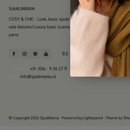
SJAALMANIA
COSY & CHIC - Luxe, basic sjaals van natuurlijke materialen in
vele kleuren/Luxury basic scarves made of high quality natural
yarns
9.5
2.261 reviews
Telefoon
+31- (0)6 - 11 36 27 11
Mail
info@sjaalmania.nl
© Copyright 2026 SjaalMania - Powered by
Lightspeed
- Theme by
Sh
>