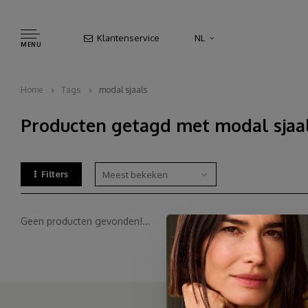
Klantenservice
NL
MENU
Home
Tags
modal sjaals
Producten getagd met modal sjaa
Filters
Meest bekeken
Geen producten gevonden!...