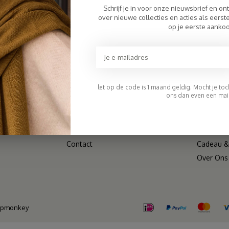
Schrijf je in voor onze nieuwsbrief en on
KLANTENSERVICE
CATEGO
over nieuwe collecties en acties als eers
op je eerste aanko
Veelgestelde Vragen
Sjaals
Betaalmethoden
Mutsen
Verzenden & Retourneren & Ruilen
V-Neck
Wholesale/B2B
Jurken
let op de code is 1 maand geldig. Mocht je toch 
Algemene voorwaarden
Bestselle
ons dan even een mail
Disclaimer
Shop Alle
Privacy Policy
SALE
Sitemap
Matching
Contact
Cadeau & 
Over Ons
opmonkey