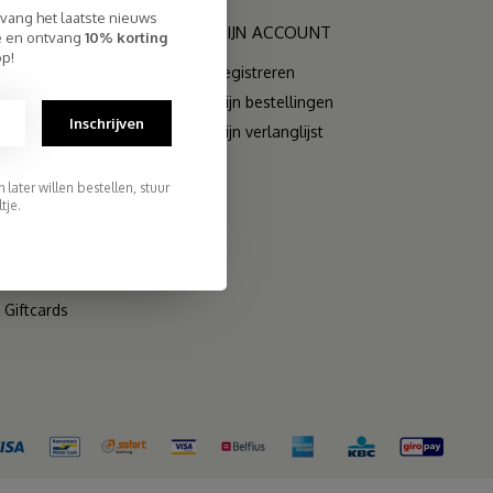
tvang het laatste nieuws
RIEËN
MIJN ACCOUNT
te en ontvang
10% korting
op!
Registreren
Mijn bestellingen
Inschrijven
Mijn verlanglijst
later willen bestellen, stuur
rs
tje.
s
 Sets
Giftcards