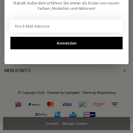
2.261 reviews
Rabatt! Außerdem erfähren Sie immer als Erster von neuen
Farben, Modellen und Aktionen!
Telefon
+31- (0)6 - 11 36 27 11
Mail
info@sjaalmania.nl
KUNDENDIENST
Anmelden
KATEGORIEN
MEIN KONTO
© Copyright 2026 - Powered by
Lightspeed
- Theme by
Shopmonkey
Cookies
Manage cookies
>