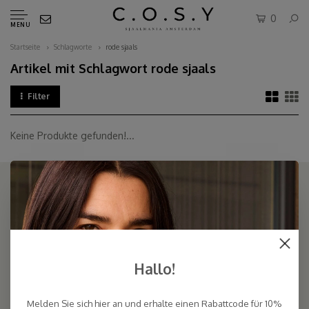
0
MENU
Startseite
Schlagworte
rode sjaals
Artikel mit Schlagwort rode sjaals
Filter
Keine Produkte gefunden!...
COSY & CHIC - Luxe, basic sjaals van natuurlijke materialen in vele
kleuren/Luxury basic scarves made of high quality natural yarns
Hallo!
9.5
Melden Sie sich hier an und erhalte einen Rabattcode für 10%