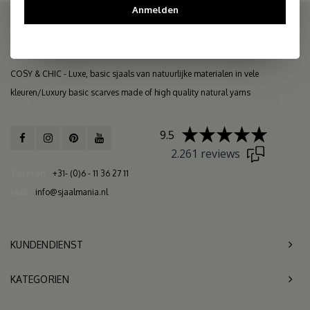
Anmelden
COSY & CHIC - Luxe, basic sjaals van natuurlijke materialen in vele
kleuren/Luxury basic scarves made of high quality natural yarns
9.5
2.261 reviews
Telefon
+31- (0)6 - 11 36 27 11
Mail
info@sjaalmania.nl
KUNDENDIENST
KATEGORIEN