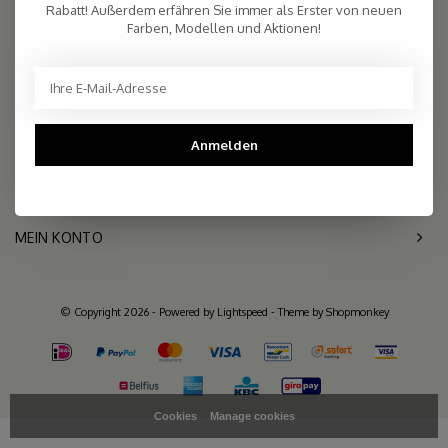
2.261 reviews
Rabatt! Außerdem erfähren Sie immer als Erster von neuen
Farben, Modellen und Aktionen!
Telefon
+31- (0)6 - 11 36 27 11
Mail
info@sjaalmania.nl
KUNDENDIENST
Anmelden
KATEGORIEN
MEIN KONTO
© Copyright 2026 - Powered by
Lightspeed
- Theme by
Shopmonkey
Cookies
Manage cookies
>