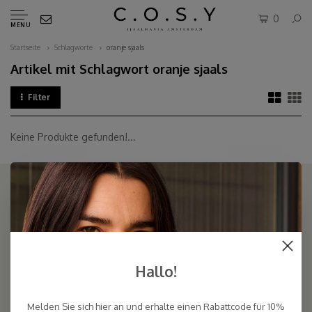
0
MENU
Startseite
Schlagworte
oranje sjaals
Artikel mit Schlagwort oranje sjaals
Filter
Keine Produkte gefunden!...
COSY & CHIC - Luxe, basic sjaals van natuurlijke materialen in vele
kleuren/Luxury basic scarves made of high quality natural yarns
Hallo!
9.5
Melden Sie sich hier an und erhalte einen Rabattcode für 10%