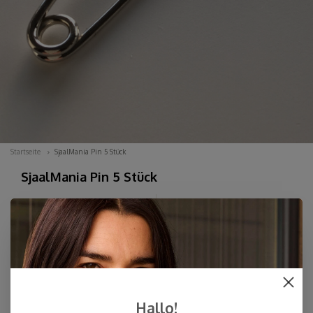
Startseite
SjaalMania Pin 5 Stück
SjaalMania Pin 5 Stück
Beschreibung anzeigen
Spezifikationen
anzeigen
SjaalMania Pin 5 Stück. Ideal zum Befestigen von
Grobstrickjacken oder Schals. Silberfarben, 8,5 cm lang.
Diese Nadeln sind nur im 5er-Pack erhältlich....
Lesen Sie
mehr
Hallo!