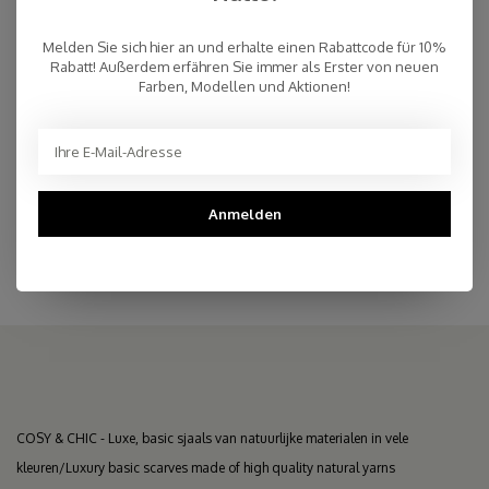
€19,75
AUF LAGER
Melden Sie sich hier an und erhalte einen Rabattcode für 10%
Rabatt! Außerdem erfähren Sie immer als Erster von neuen
Farben, Modellen und Aktionen!
Schnelle Lieferung
Kostenloser Versand innerhalb der Niederlande, auch Abholung
an einer Post NL-Filiale möglich (NL)
Persönlicher Kundenservice
Anmelden
Top Reviews 9.4
COSY & CHIC - Luxe, basic sjaals van natuurlijke materialen in vele
kleuren/Luxury basic scarves made of high quality natural yarns