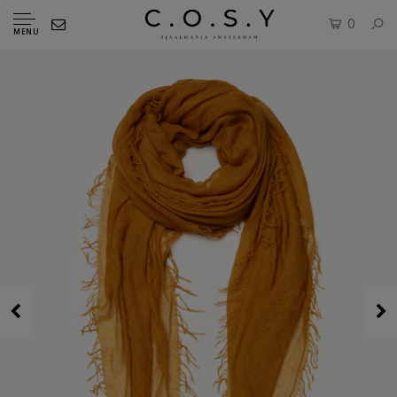
0
MENU