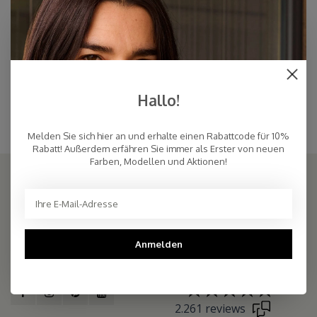
Schal Cosy Chic Poppy Red
€94,95
Poppy Red
Hallo!
Rote Mütze mit passendem übergroßen roten Schal aus dem gleichen Garn.
Weicher roter Schal mit passender roter Mütze.
Melden Sie sich hier an und erhalte einen Rabattcode für 10%
Rabatt! Außerdem erfähren Sie immer als Erster von neuen
Farben, Modellen und Aktionen!
COSY & CHIC - Luxe, basic sjaals van natuurlijke materialen in vele
Anmelden
kleuren/Luxury basic scarves made of high quality natural yarns
9.5
2.261 reviews