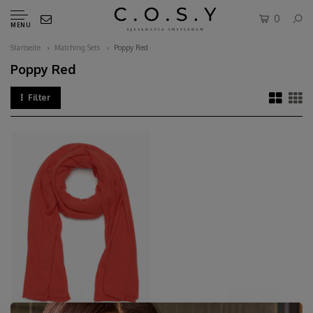
0
MENU
Startseite
Matching Sets
Poppy Red
Poppy Red
Filter