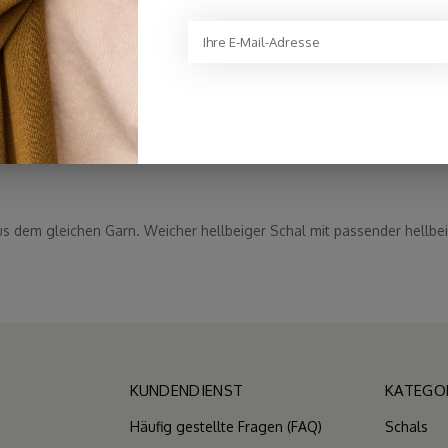
€94,95
 dem gleichen Garn. Weicher hellbeiger Schal mit passender hellbe
KUNDENDIENST
KATEGO
Häufig gestellte Fragen (FAQ)
Schals