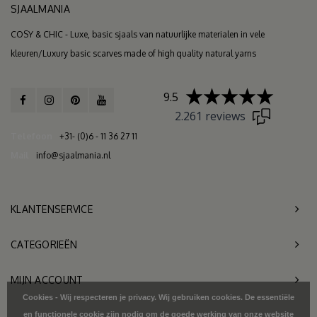
SJAALMANIA
COSY & CHIC - Luxe, basic sjaals van natuurlijke materialen in vele
kleuren/Luxury basic scarves made of high quality natural yarns
9.5
2.261 reviews
Telefoon
+31- (0)6 - 11 36 27 11
Mail
info@sjaalmania.nl
KLANTENSERVICE
CATEGORIEËN
MIJN ACCOUNT
Cookies - Wij respecteren je privacy. Wij gebruiken cookies. De essentiële
en functionele cookie zijn nodig om de goede werking van onze website