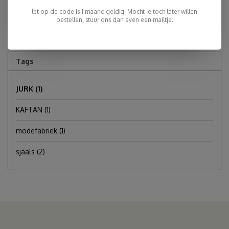
let op de code is 1 maand geldig. Mocht je toch later willen
Hanneke Tsujimaru
bestellen, stuur ons dan even een mailtje.
Tags
JURK
(1)
KAFTAN
(1)
modefabriek
(1)
sjaals
(2)