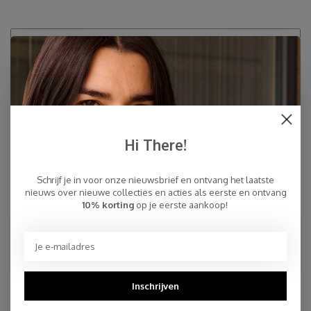
Recente artikelen
HOE HET BEGON MET ONZE TRAVEL WRAPS
Het Verhaal van SjaalMania
Waarom SjaalMania steeds populairder wordt
Hi There!
Hoe knoop je een sjaal?
Schrijf je in voor onze nieuwsbrief en ontvang het laatste
nieuws over nieuwe collecties en acties als eerste en ontvang
SJAALMANIA BESTAAT 10 JAAR!
10% korting
op je eerste aankoop!
C.O.S.Y
DE IDEALE KAFTAN
ALL ABOUT OUR ECO COTTON SCARVES
Inschrijven
AND BLOOM